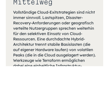
Mittelweg
Vollständige Cloud-Exitstrategien sind nicht
immer sinnvoll. Lastspitzen, Disaster-
Recovery-Anforderungen oder geografisch
verteilte Nutzergruppen sprechen weiterhin
für den selektiven Einsatz von Cloud-
Ressourcen. Eine durchdachte Hybrid-
Architektur trennt stabile Basislasten (die
auf eigener Hardware laufen) von volatilen
Peaks (die in die Cloud ausgelagert werden).
Werkzeuge wie Terraform ermöglichen
dabei eine einheitliche Infrastruktur-
Provisionierung über beide Umgebungen
hinweg. Der Schlüssel liegt in der klaren
Trennung: Proprietäre Cloud-Dienste
werden durch Open-Source-Äquivalente
ersetzt (etwa PostgreSQL statt RDS, MinIO
statt S3), sodass keine Vendor-Lock-in-
Abhängigkeit entsteht, die einen späteren
Wechsel verteuert.